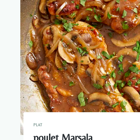
PLAT
poulet Marsala