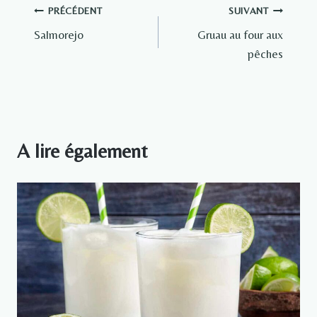
Navigation
PRÉCÉDENT
SUIVANT
Salmorejo
Gruau au four aux
de
pêches
l’article
A lire également