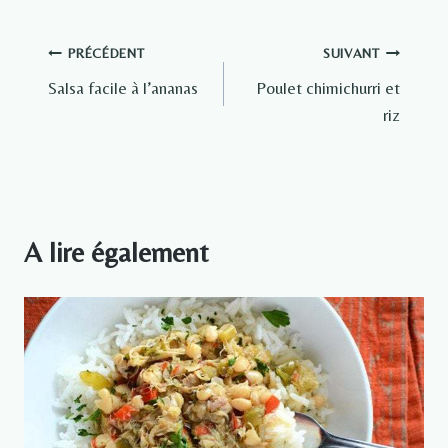
Navigation
PRÉCÉDENT
SUIVANT
Salsa facile à l’ananas
Poulet chimichurri et
de
riz
l’article
A lire également