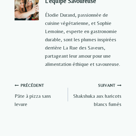
L'équipe Savoureuse
Élodie Durand, passionnée de
cuisine végétarienne, et Sophie
Lemoine, experte en gastronomie
durable, sont les plumes inspirées
derrière La Rue des Saveurs,
partageant leur amour pour une
alimentation éthique et savoureuse.
Navigation
PRÉCÉDENT
SUIVANT
Pâte à pizza sans
Shakshuka aux haricots
de
levure
blancs fumés
l’article