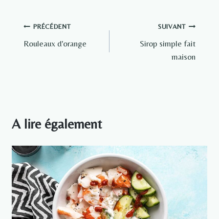
Navigation
PRÉCÉDENT
SUIVANT
Rouleaux d'orange
Sirop simple fait
de
maison
l’article
A lire également