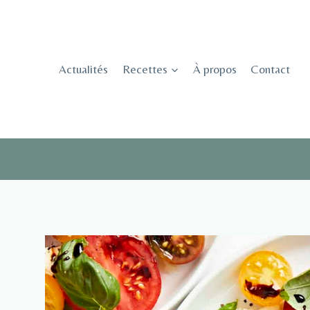
Skip
to
content
Actualités
Recettes
À propos
Contact