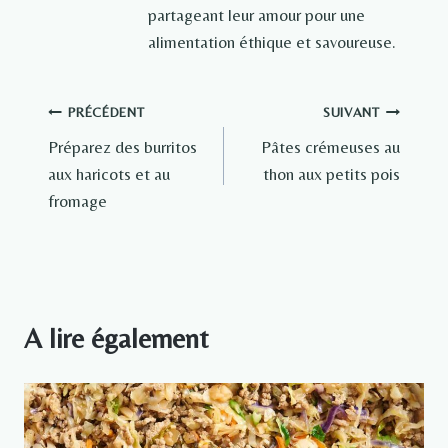
partageant leur amour pour une
alimentation éthique et savoureuse.
Navigation
PRÉCÉDENT
SUIVANT
Préparez des burritos
Pâtes crémeuses au
de
aux haricots et au
thon aux petits pois
l’article
fromage
A lire également