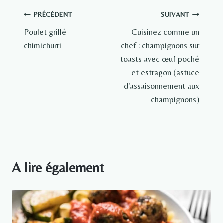
Navigation
PRÉCÉDENT
SUIVANT
Poulet grillé
Cuisinez comme un
de
chimichurri
chef : champignons sur
l’article
toasts avec œuf poché
et estragon (astuce
d'assaisonnement aux
champignons)
A lire également