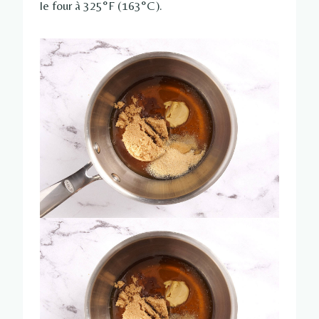
le four à 325°F (163°C).