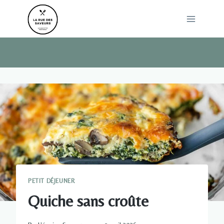
Skip
to
content
PETIT DÉJEUNER
Quiche sans croûte