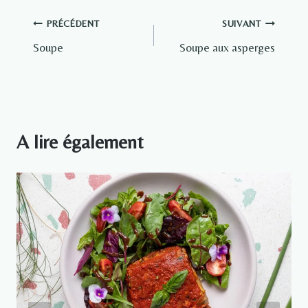
Navigation
PRÉCÉDENT
SUIVANT
Soupe
Soupe aux asperges
de
l’article
A lire également