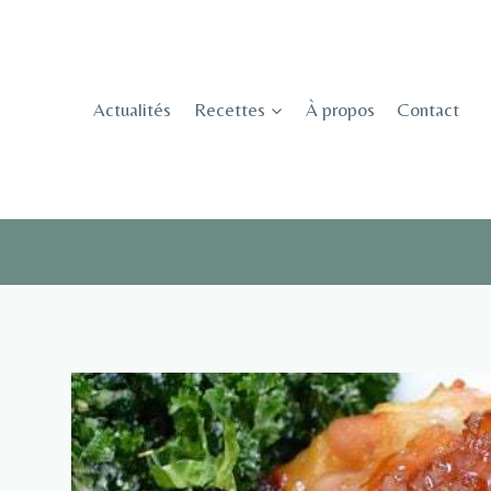
Skip
to
content
Actualités
Recettes
À propos
Contact