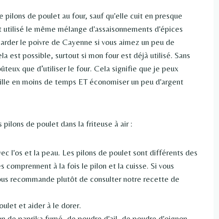
e pilons de poulet au four, sauf qu'elle cuit en presque
nt utilisé le même mélange d'assaisonnements d'épices
garder le poivre de Cayenne si vous aimez un peu de
ela est possible, surtout si mon four est déjà utilisé. Sans
teux que d’utiliser le four. Cela signifie que je peux
mille en moins de temps ET économiser un peu d'argent
pilons de poulet dans la friteuse à air :
vec l'os et la peau. Les pilons de poulet sont différents des
s comprennent à la fois le pilon et la cuisse. Si vous
 vous recommande plutôt de consulter notre recette de
ulet et aider à le dorer.
son de paprika fumé, de poudre d'ail, de poudre d'oignon,