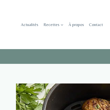
Skip
to
content
Actualités
Recettes
À propos
Contact