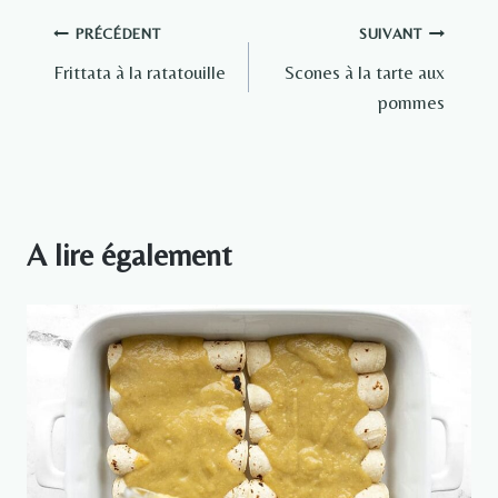
Navigation
PRÉCÉDENT
SUIVANT
Frittata à la ratatouille
Scones à la tarte aux
de
pommes
l’article
A lire également