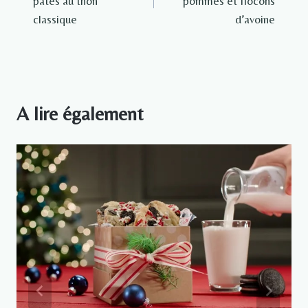
pâtes au thon
pommes et flocons
l’article
classique
d’avoine
A lire également