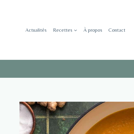
Skip
to
content
Actualités
Recettes
À propos
Contact