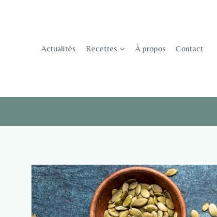
Skip
to
content
Actualités
Recettes
À propos
Contact