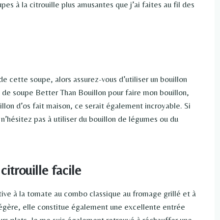
es à la citrouille plus amusantes que j’ai faites au fil des
de cette soupe, alors assurez-vous d’utiliser un bouillon
e de soupe Better Than Bouillon pour faire mon bouillon,
llon d’os fait maison, ce serait également incroyable. Si
n’hésitez pas à utiliser du bouillon de légumes ou du
itrouille facile
tive à la tomate au combo classique au fromage grillé et à
légère, elle constitue également une excellente entrée
eurs plats. Je me suis également retrouvé à réchauffer une