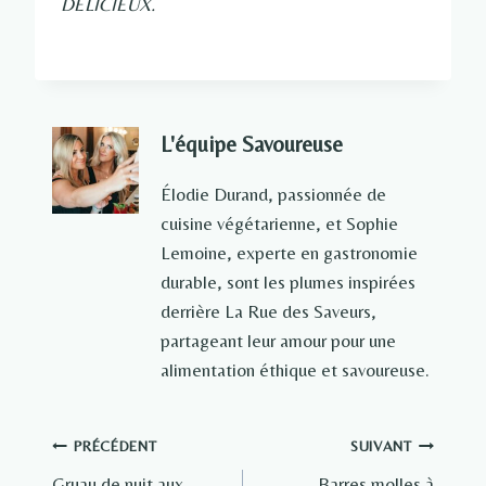
DÉLICIEUX.
L'équipe Savoureuse
Élodie Durand, passionnée de
cuisine végétarienne, et Sophie
Lemoine, experte en gastronomie
durable, sont les plumes inspirées
derrière La Rue des Saveurs,
partageant leur amour pour une
alimentation éthique et savoureuse.
Navigation
PRÉCÉDENT
SUIVANT
Gruau de nuit aux
Barres molles à