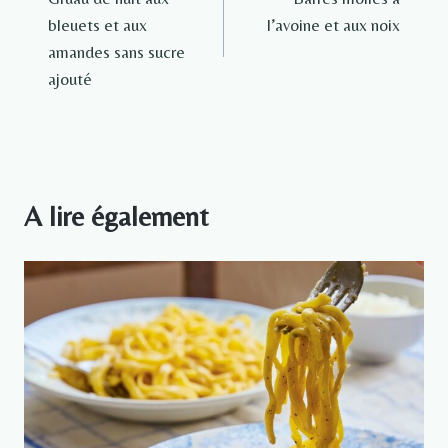
de
bleuets et aux
l’avoine et aux noix
l’article
amandes sans sucre
ajouté
A lire également