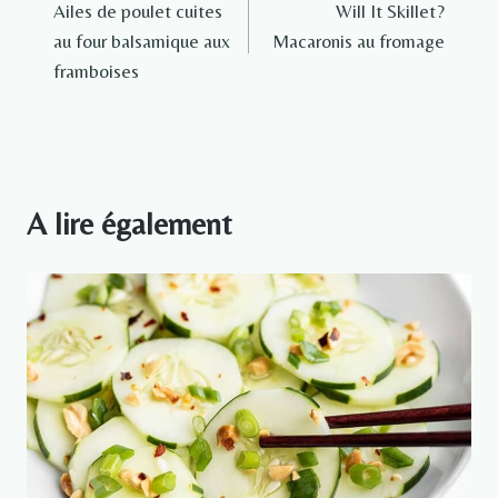
Ailes de poulet cuites
Will It Skillet?
de
au four balsamique aux
Macaronis au fromage
l’article
framboises
A lire également