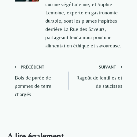
cuisine végétarienne, et Sophie
Lemoine, experte en gastronomie
durable, sont les plumes inspirées
derrière La Rue des Saveurs,
partageant leur amour pour une
alimentation éthique et savoureuse.
Navigation
PRÉCÉDENT
SUIVANT
Bols de purée de
Ragoût de lentilles et
de
pommes de terre
de saucisses
l’article
chargés
A lire également