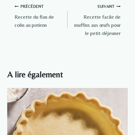
Navigation
PRÉCÉDENT
SUIVANT
Recette du flan de
Recette facile de
de
colin au potiron
muffins aux œufs pour
l’article
le petit-déjeuner
A lire également