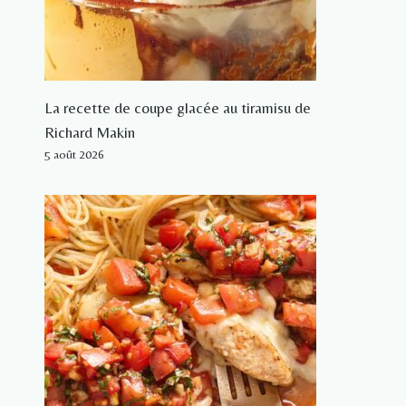
La recette de coupe glacée au tiramisu de
Richard Makin
5 août 2026
Salade de Poulet aux Pommes
R
Par
L'équipe Savoureuse
25 mai 2022
P