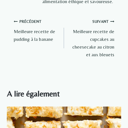
alimentation éthique et savoureuse.
Navigation
PRÉCÉDENT
SUIVANT
Meilleure recette de
Meilleure recette de
de
pudding à la banane
cupcakes au
l’article
cheesecake au citron
et aux bleuets
A lire également