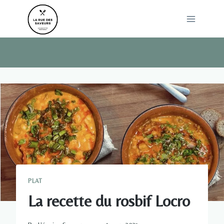
Skip
to
content
PLAT
La recette du rosbif Locro