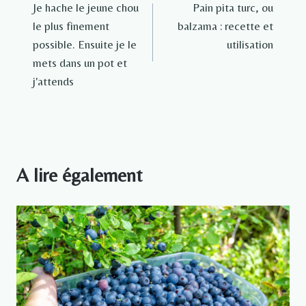
Je hache le jeune chou
Pain pita turc, ou
de
le plus finement
balzama : recette et
l’article
possible. Ensuite je le
utilisation
mets dans un pot et
j'attends
A lire également