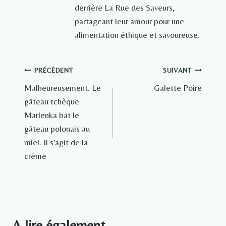
derrière La Rue des Saveurs,
partageant leur amour pour une
alimentation éthique et savoureuse.
Navigation
PRÉCÉDENT
SUIVANT
Malheureusement. Le
Galette Poire
de
gâteau tchèque
l’article
Marlenka bat le
gâteau polonais au
miel. Il s'agit de la
crème
A lire également