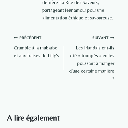
derrière La Rue des Saveurs,
partageant leur amour pour une
alimentation éthique et savoureuse.
Navigation
PRÉCÉDENT
SUIVANT
Crumble à la rhubarbe
Les Irlandais ont-ils
de
et aux fraises de Lilly's
été « trompés » en les
l’article
poussant à manger
d'une certaine manière
?
A lire également