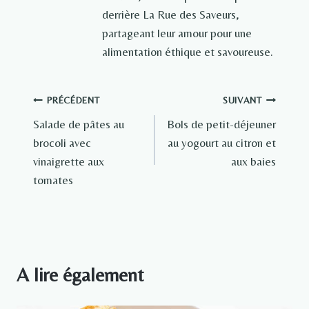
derrière La Rue des Saveurs,
partageant leur amour pour une
alimentation éthique et savoureuse.
Navigation
PRÉCÉDENT
SUIVANT
Salade de pâtes au
Bols de petit-déjeuner
de
brocoli avec
au yogourt au citron et
l’article
vinaigrette aux
aux baies
tomates
A lire également