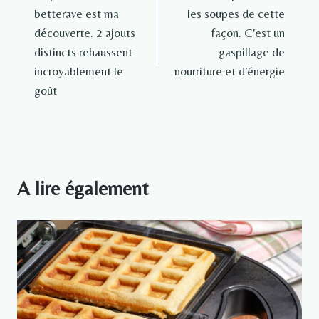
de
betterave est ma
les soupes de cette
l’article
découverte. 2 ajouts
façon. C'est un
distincts rehaussent
gaspillage de
incroyablement le
nourriture et d'énergie
goût
A lire également