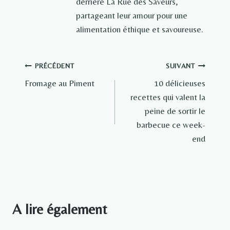
derrière La Rue des Saveurs,
partageant leur amour pour une
alimentation éthique et savoureuse.
Navigation
PRÉCÉDENT
SUIVANT
Fromage au Piment
10 délicieuses
de
recettes qui valent la
l’article
peine de sortir le
barbecue ce week-
end
A lire également