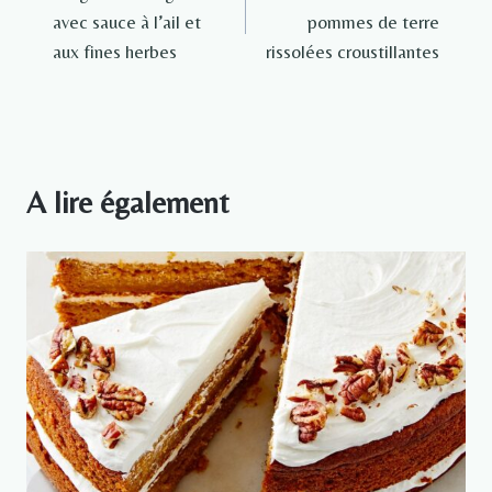
de
avec sauce à l’ail et
pommes de terre
l’article
aux fines herbes
rissolées croustillantes
A lire également