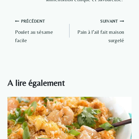
Navigation
PRÉCÉDENT
SUIVANT
Poulet au sésame
Pain à l’ail fait maison
de
facile
surgelé
l’article
A lire également