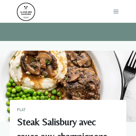
Skip
to
content
PLAT
Steak Salisbury avec