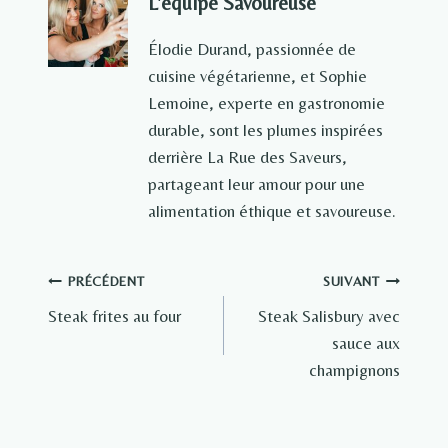
L'équipe Savoureuse
Élodie Durand, passionnée de
cuisine végétarienne, et Sophie
Lemoine, experte en gastronomie
durable, sont les plumes inspirées
derrière La Rue des Saveurs,
partageant leur amour pour une
alimentation éthique et savoureuse.
Navigation
PRÉCÉDENT
SUIVANT
Steak frites au four
Steak Salisbury avec
de
sauce aux
l’article
champignons