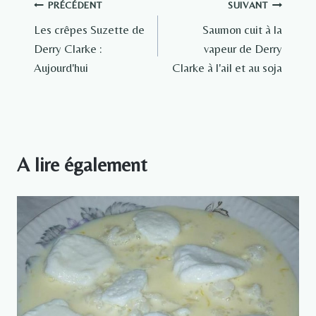
Navigation
PRÉCÉDENT
SUIVANT
Les crêpes Suzette de
Saumon cuit à la
de
Derry Clarke :
vapeur de Derry
l’article
Aujourd'hui
Clarke à l'ail et au soja
A lire également