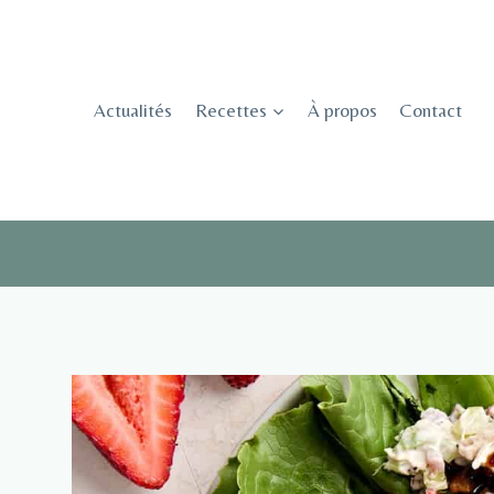
Skip
to
content
Actualités
Recettes
À propos
Contact