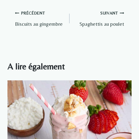
Navigation
PRÉCÉDENT
SUIVANT
Biscuits au gingembre
Spaghettis au poulet
de
l’article
A lire également