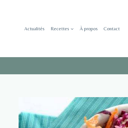
Skip
to
content
Actualités
Recettes
À propos
Contact