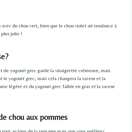
 avec du chou vert, bien que le chou violet ait tendance à
plus jolie !
se?
t de yogourt grec garde la vinaigrette crémeuse, mais
ut le yogourt grec, mais cela changera la saveur et la
naise légère et du yogourt grec faible en gras et la saveur
 de chou aux pommes
 tout au long de la semaine mais que vous préférez