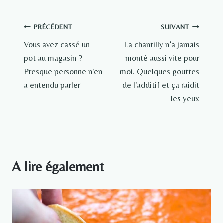
Navigation
PRÉCÉDENT
SUIVANT
Vous avez cassé un
La chantilly n’a jamais
de
pot au magasin ?
monté aussi vite pour
l’article
Presque personne n'en
moi. Quelques gouttes
a entendu parler
de l'additif et ça raidit
les yeux
A lire également