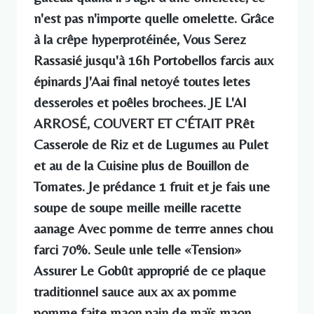
n'est pas n'importe quelle omelette. Grâce
à la crêpe hyperprotéinée, Vous Serez
Rassasié jusqu'à 16h Portobellos farcis aux
épinards J'Aai final netoyé toutes letes
desseroles et poêles brochees. JE L'AI
ARROSÉ, COUVERT ET C'ÉTAIT PRêt
Casserole de Riz et de Lugumes au Pulet
et au de la Cuisine plus de Bouillon de
Tomates. Je prédance 1 fruit et je fais une
soupe de soupe meille meille racette
aanage Avec pomme de terrre annes chou
farci 70%. Seule unle telle «Tension»
Assurer Le Gobût approprié de ce plaque
traditionnel sauce aux ax ax pomme
pomme faite maon pain de maïs maon