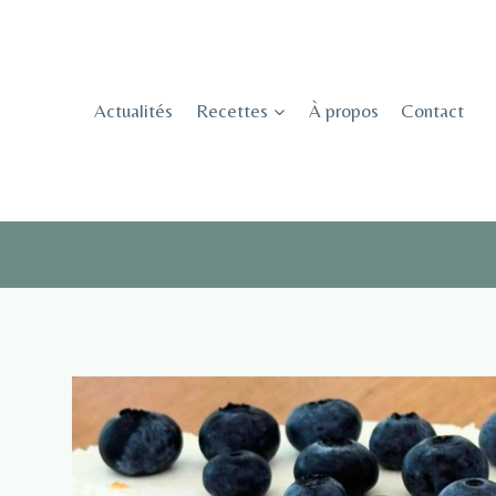
Skip
to
content
Actualités
Recettes
À propos
Contact