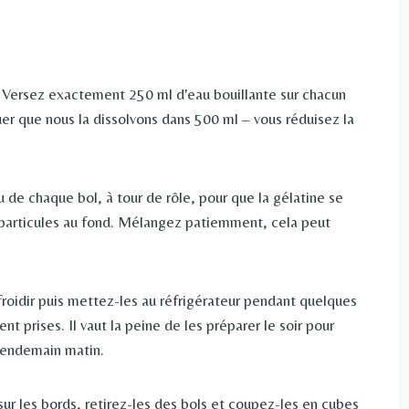
. Versez exactement 250 ml d'eau bouillante sur chacun
uer que nous la dissolvons dans 500 ml – vous réduisez la
e chaque bol, à tour de rôle, pour que la gélatine se
s particules au fond. Mélangez patiemment, cela peut
efroidir puis mettez-les au réfrigérateur pendant quelques
t prises. Il vaut la peine de les préparer le soir pour
lendemain matin.
ur les bords, retirez-les des bols et coupez-les en cubes