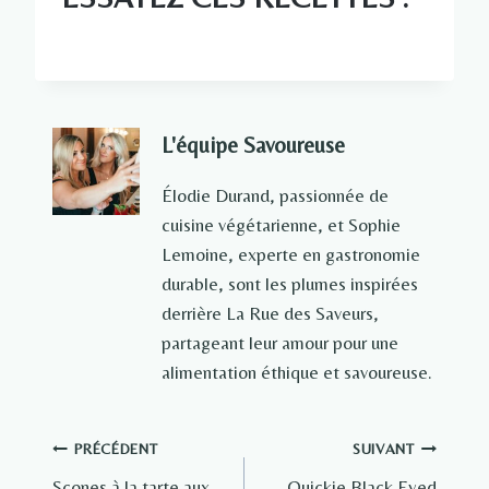
L'équipe Savoureuse
Élodie Durand, passionnée de
cuisine végétarienne, et Sophie
Lemoine, experte en gastronomie
durable, sont les plumes inspirées
derrière La Rue des Saveurs,
partageant leur amour pour une
alimentation éthique et savoureuse.
Navigation
PRÉCÉDENT
SUIVANT
Scones à la tarte aux
Quickie Black Eyed