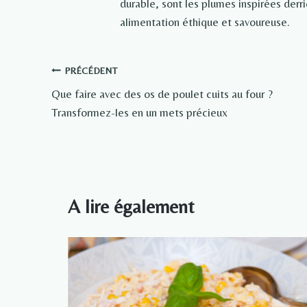
durable, sont les plumes inspirées der
alimentation éthique et savoureuse.
Navigation
PRÉCÉDENT
Que faire avec des os de poulet cuits au four ?
de
Transformez-les en un mets précieux
l’article
A lire également