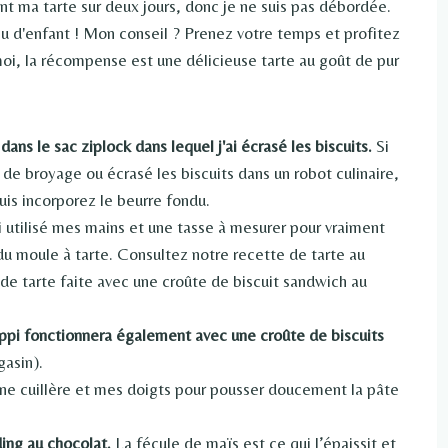
t ma tarte sur deux jours, donc je ne suis pas débordée.
jeu d'enfant ! Mon conseil ? Prenez votre temps et profitez
moi, la récompense est une délicieuse tarte au goût de pur
ans le sac ziplock dans lequel j'ai écrasé les biscuits.
Si
de broyage ou écrasé les biscuits dans un robot culinaire,
uis incorporez le beurre fondu.
i utilisé mes mains et une tasse à mesurer pour vraiment
du moule à tarte. Consultez notre recette de tarte au
e tarte faite avec une croûte de biscuit sandwich au
ippi fonctionnera également avec une croûte de biscuits
gasin).
 une cuillère et mes doigts pour pousser doucement la pâte
ing au chocolat.
La fécule de maïs est ce qui l’épaissit et