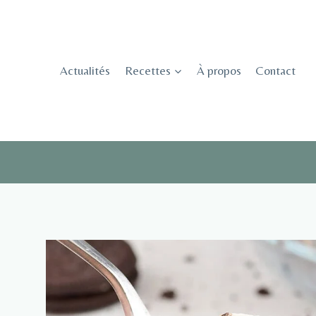
Skip
to
content
Actualités
Recettes
À propos
Contact