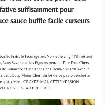
ffative suffisamment pour
ce sauce buffle facile curseurs
asilic Frais, le Fromage aux Noix et le zing à l'il mettent
t, Vous Savez que les Pignons peuvent Être Fous Chers.
s de Tournesol et Mélangez des Demi-épinards Avec le
coûte beauCoup Moins Cher! Un lot de ce pesto perchette
ment Jusqu'à 3 Mois. CROYEZ-MOI, CETTE VERSION
R VOTRE NOUVEAU PRÉFÉRÉ!