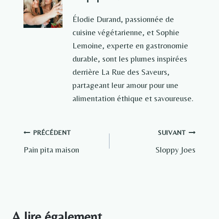
Élodie Durand, passionnée de
cuisine végétarienne, et Sophie
Lemoine, experte en gastronomie
durable, sont les plumes inspirées
derrière La Rue des Saveurs,
partageant leur amour pour une
alimentation éthique et savoureuse.
Navigation
PRÉCÉDENT
SUIVANT
Pain pita maison
Sloppy Joes
de
l’article
A lire également