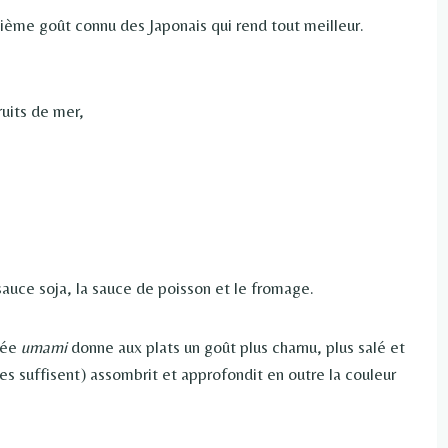
uième goût connu des Japonais qui rend tout meilleur.
ruits de mer,
auce soja, la sauce de poisson et le fromage.
tée
umami
donne aux plats un goût plus charnu, plus salé et
s suffisent) assombrit et approfondit en outre la couleur