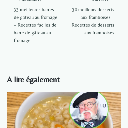
Navigation
33 meilleures barres
30 meilleurs desserts
de
de gâteau au fromage
aux framboises –
l’article
– Recettes faciles de
Recettes de desserts
barre de gâteau au
aux framboises
fromage
A lire également