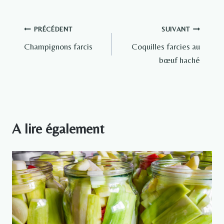
Navigation
PRÉCÉDENT
SUIVANT
Champignons farcis
Coquilles farcies au
de
bœuf haché
l’article
A lire également