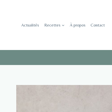
Skip
to
content
Actualités
Recettes
À propos
Contact